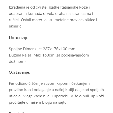
Izradjena je od čvrste, glatke Italijanske kože i
odabranih komada drveta oraha na stranicama i
ručici. Ostali materijali su metalne bravice, alkice i
ekserici.
Dimenzije:
Spoljne Dimenzije: 237x175x100 mm
Dužina kaiša: Max 150cm (sa podešavajućom
dužinom)
Održavanje:
Periodično čišćenje suvom krpom i četkanjem
pravilno kao i odlaganje u našoj kutiji dalje od spoljnih
uticaja i vlage kada nije u upotrebi. Više o pull-up koži
pročitajte u našem blogu na sajtu.