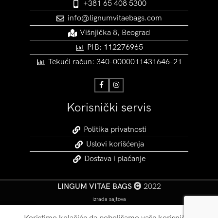
+381 65 408 5300
info@lignumvitaebags.com
Višnjička 8, Beograd
PIB: 112276965
Tekući račun: 340-0000011431646-21
Korisnički servis
Politika privatnosti
Uslovi korišćenja
Dostava i plaćanje
LINGUM VITAE BAGS
2022
izrada sajtova