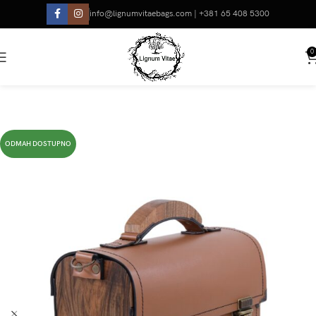
info@lignumvitaebags.com | +381 65 408 5300
0
ODMAH DOSTUPNO