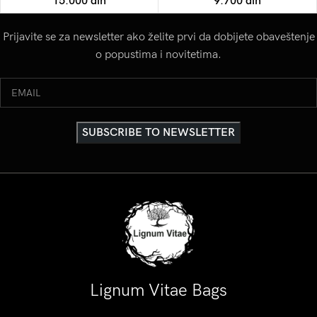
15.000
din
9.700
din
Prijavite se za newsletter ako želite prvi da dobijete obaveštenje
o popustima i novitetima.
Lignum Vitae Bags