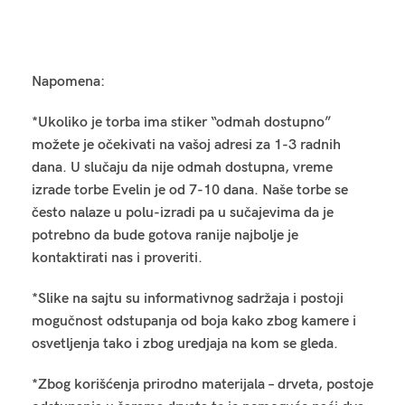
Napomena:
*Ukoliko je torba ima stiker “odmah dostupno”
možete je očekivati na vašoj adresi za 1-3 radnih
dana. U slučaju da nije odmah dostupna, vreme
izrade torbe Evelin je od 7-10 dana. Naše torbe se
često nalaze u polu-izradi pa u sučajevima da je
potrebno da bude gotova ranije najbolje je
kontaktirati nas i proveriti.
*Slike na sajtu su informativnog sadržaja i postoji
mogučnost odstupanja od boja kako zbog kamere i
osvetljenja tako i zbog uredjaja na kom se gleda.
*Zbog korišćenja prirodno materijala – drveta, postoje