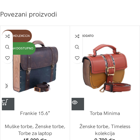
Povezani proizvodi
NOVA KOLEKCIJA
RASPRODATO
ODMAH DOSTUPNO
Frankie 15.6″
Torba Minima
Muške torbe
,
Ženske torbe
,
Ženske torbe
,
Timeless
Torbe za laptop
kolekcija