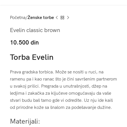
Početna
Ženske torbe
Evelin classic brown
10.500
din
Torba Evelin
Prava gradska torbica. Može se nositi u ruci, na
ramenu pa i kao ranac što je čini savršenim partnerom
u svakoj prilici. Pregrada u unutrašnjosti, džep na
ledjima i zakačka za ključeve omogućavaju da vaše
stvari budu baš tamo gde vi odredite. Uz nju ide kaiš
od prirodne kože sa šnalom za podešavanje dužine.
Materijali: