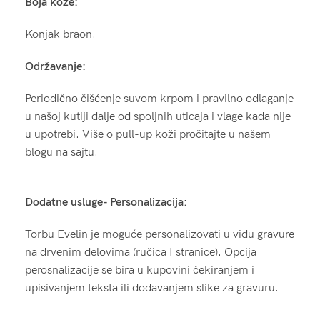
Boja kože:
Konjak braon.
Održavanje:
Periodično čišćenje suvom krpom i pravilno odlaganje
u našoj kutiji dalje od spoljnih uticaja i vlage kada nije
u upotrebi. Više o pull-up koži pročitajte u našem
blogu na sajtu.
Dodatne usluge- Personalizacija:
Torbu Evelin je moguće personalizovati u vidu gravure
na drvenim delovima (ručica I stranice). Opcija
perosnalizacije se bira u kupovini čekiranjem i
upisivanjem teksta ili dodavanjem slike za gravuru.