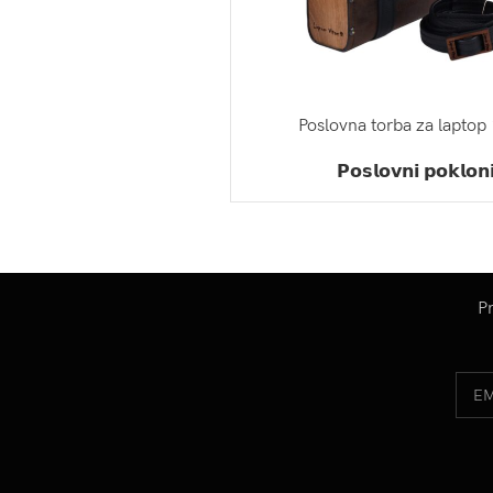
Poslovna torba za laptop
ZATRAŽI PONUDU
𝗣𝗼𝘀𝗹𝗼𝘃𝗻𝗶 𝗽𝗼𝗸𝗹𝗼𝗻
Pr