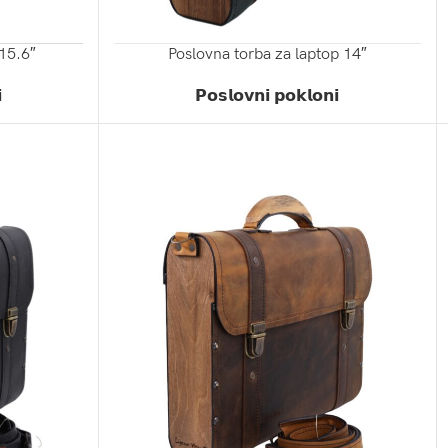
 15.6″
Poslovna torba za laptop 14″
ZATRAŽI PONUDU

𝗣𝗼𝘀𝗹𝗼𝘃𝗻𝗶 𝗽𝗼𝗸𝗹𝗼𝗻𝗶