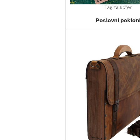
Tag za kofer
ZATRAŽI PONUDU
𝗣𝗼𝘀𝗹𝗼𝘃𝗻𝗶 𝗽𝗼𝗸𝗹𝗼𝗻