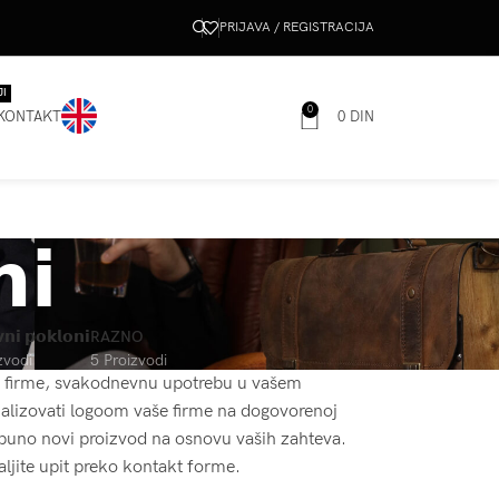
PRIJAVA / REGISTRACIJA
JI
0
KONTAKT
0
DIN
𝗶
𝗻𝗶 𝗽𝗼𝗸𝗹𝗼𝗻𝗶
RAZNO
zvodi
5 Proizvodi
e firme, svakodnevnu upotrebu u vašem
alizovati logoom vaše firme na dogovorenoj
otpuno novi proizvod na osnovu vaših zahteva.
ljite upit preko kontakt forme.