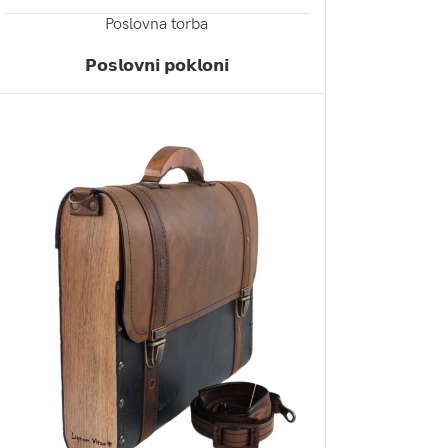
Poslovna torba
ZATRAŽI PONUDU
𝗣𝗼𝘀𝗹𝗼𝘃𝗻𝗶 𝗽𝗼𝗸𝗹𝗼𝗻𝗶