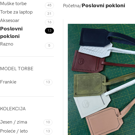
Muške torbe
Početna
𝗣𝗼𝘀𝗹𝗼𝘃𝗻𝗶 𝗽𝗼𝗸𝗹𝗼𝗻𝗶
45
Torbe za laptop
31
Aksesoar
16
𝗣𝗼𝘀𝗹𝗼𝘃𝗻𝗶
13
𝗽𝗼𝗸𝗹𝗼𝗻𝗶
Razno
5
MODEL TORBE
Frankie
13
KOLEKCIJA
Jesen / zima
10
Proleće / leto
13