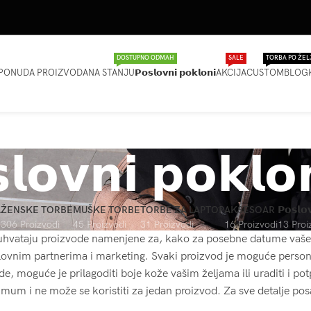
DOSTUPNO ODMAH
SALE
TORBA PO ŽEL
PONUDA PROIZVODA
NA STANJU
𝗣𝗼𝘀𝗹𝗼𝘃𝗻𝗶 𝗽𝗼𝗸𝗹𝗼𝗻𝗶
AKCIJA
CUSTOM
BLOG
𝗹𝗼𝘃𝗻𝗶 𝗽𝗼𝗸𝗹𝗼
A
ŽENSKE TORBE
MUŠKE TORBE
TORBE ZA LAPTOP
AKSESOAR
𝗣𝗼𝘀𝗹𝗼
306 Proizvodi
45 Proizvodi
31 Proizvodi
16 Proizvodi
13 Proi
buhvataju proizvode namenjene za, kako za posebne datume vaš
lovnim partnerima i marketing. Svaki proizvod je moguće person
de, moguće je prilagoditi boje kože vašim željama ili uraditi i p
um i ne može se koristiti za jedan proizvod. Za sve detalje posa