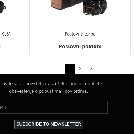
 15.6″
Poslovna torba
ZATRAŽI PONUDU

𝗣𝗼𝘀𝗹𝗼𝘃𝗻𝗶 𝗽𝗼𝗸𝗹𝗼𝗻𝗶
1
2
→
ijavite se za newsletter ako želite prvi da dobijete
obaveštenje o popustima i novitetima.