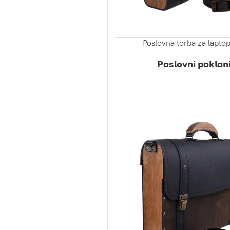
Poslovna torba za lapto
ZATRAŽI PONUDU
𝗣𝗼𝘀𝗹𝗼𝘃𝗻𝗶 𝗽𝗼𝗸𝗹𝗼𝗻