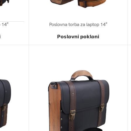
p 14″
Poslovna torba za laptop 14″
ZATRAŽI PONUDU

𝗣𝗼𝘀𝗹𝗼𝘃𝗻𝗶 𝗽𝗼𝗸𝗹𝗼𝗻𝗶