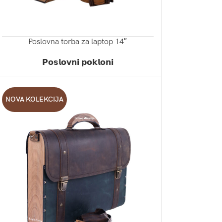
Poslovna torba za laptop 14″
ZATRAŽI PONUDU
𝗣𝗼𝘀𝗹𝗼𝘃𝗻𝗶 𝗽𝗼𝗸𝗹𝗼𝗻𝗶
NOVA KOLEKCIJA