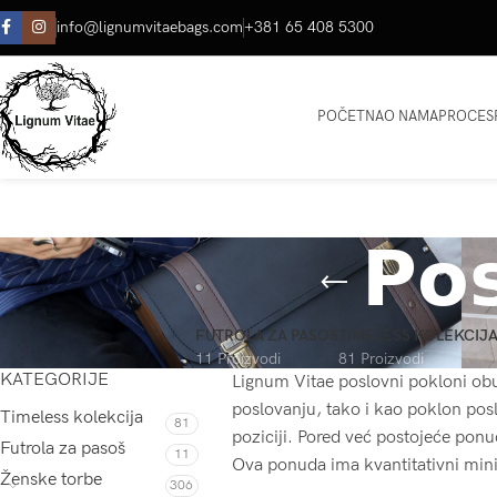
info@lignumvitaebags.com
+381 65 408 5300
POČETNA
O NAMA
PROCES
𝗣𝗼𝘀
FUTROLA ZA PASOŠ
TIMELESS KOLEKCIJ
11 Proizvodi
81 Proizvodi
KATEGORIJE
Lignum Vitae poslovni pokloni o
poslovanju, tako i kao poklon pos
Timeless kolekcija
81
poziciji. Pored već postojeće ponu
Futrola za pasoš
11
Ova ponuda ima kvantitativni minim
Ženske torbe
306