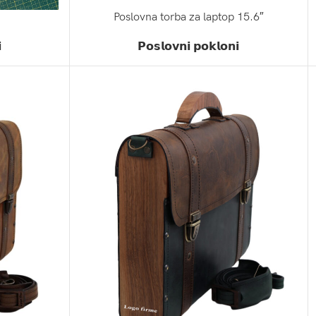
Poslovna torba za laptop 15.6″
ZATRAŽI PONUDU

𝗣𝗼𝘀𝗹𝗼𝘃𝗻𝗶 𝗽𝗼𝗸𝗹𝗼𝗻𝗶