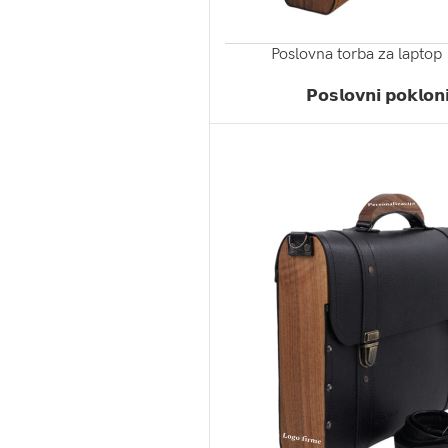
Poslovna torba za laptop
ZATRAŽI PONUDU
𝗣𝗼𝘀𝗹𝗼𝘃𝗻𝗶 𝗽𝗼𝗸𝗹𝗼𝗻