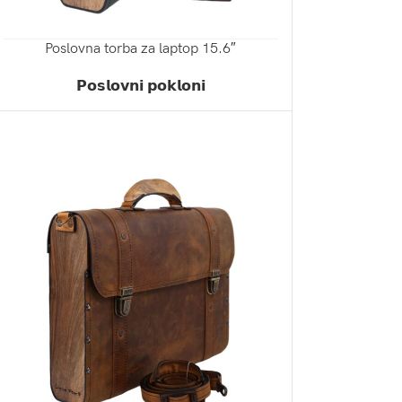
Poslovna torba za laptop 15.6″
ZATRAŽI PONUDU
𝗣𝗼𝘀𝗹𝗼𝘃𝗻𝗶 𝗽𝗼𝗸𝗹𝗼𝗻𝗶