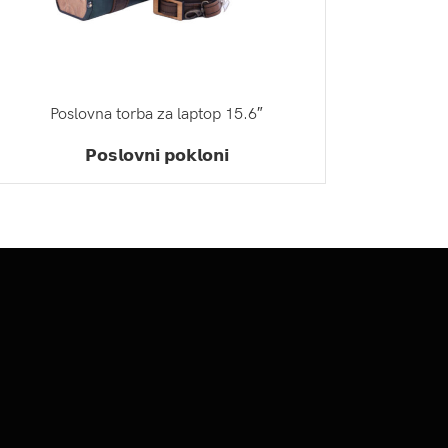
Poslovna torba za laptop 15.6″
ZATRAŽI PONUDU
𝗣𝗼𝘀𝗹𝗼𝘃𝗻𝗶 𝗽𝗼𝗸𝗹𝗼𝗻𝗶