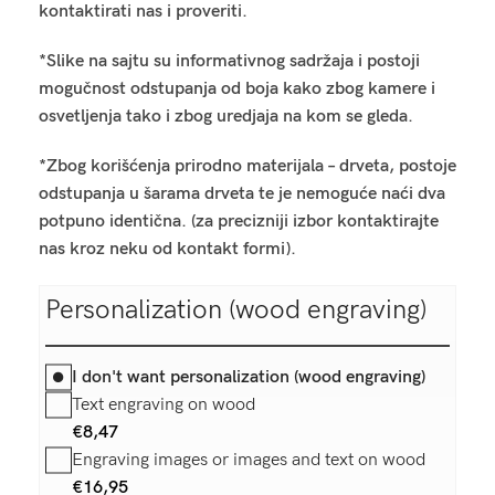
kontaktirati nas i proveriti.
*Slike na sajtu su informativnog sadržaja i postoji
mogučnost odstupanja od boja kako zbog kamere i
osvetljenja tako i zbog uredjaja na kom se gleda.
*Zbog korišćenja prirodno materijala – drveta, postoje
odstupanja u šarama drveta te je nemoguće naći dva
potpuno identična. (za precizniji izbor kontaktirajte
nas kroz neku od kontakt formi).
Personalization (wood engraving)
I don't want personalization (wood engraving)
Text engraving on wood
€
8,47
Engraving images or images and text on wood
€
16,95