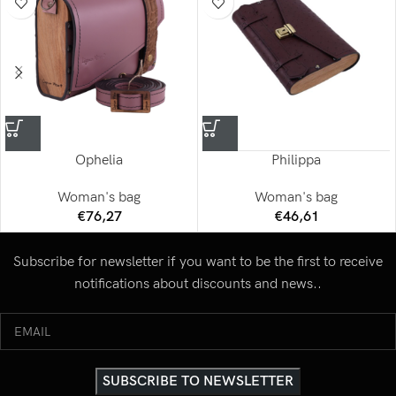
Ophelia
Philippa
Woman's bag
Woman's bag
€
76,27
€
46,61
Subscribe for newsletter if you want to be the first to receive
notifications about discounts and news..