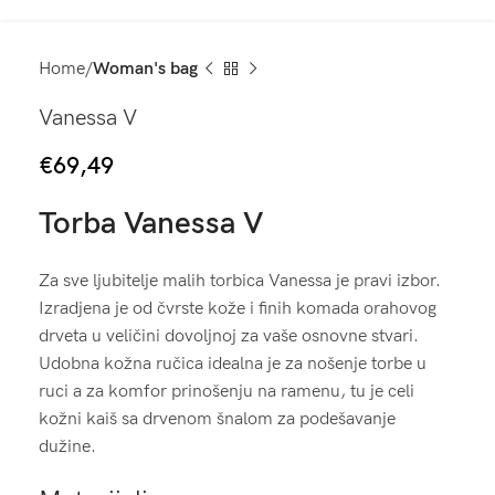
Home
Woman's bag
Vanessa V
€
69,49
Torba Vanessa V
Za sve ljubitelje malih torbica Vanessa je pravi izbor.
Izradjena je od čvrste kože i finih komada orahovog
drveta u veličini dovoljnoj za vaše osnovne stvari.
Udobna kožna ručica idealna je za nošenje torbe u
ruci a za komfor prinošenju na ramenu, tu je celi
kožni kaiš sa drvenom šnalom za podešavanje
dužine.