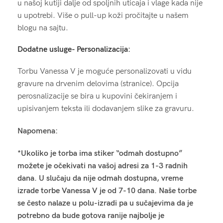
u našoj kutiji dalje od spoljnih uticaja i vlage kada nije
u upotrebi. Više o pull-up koži pročitajte u našem
blogu na sajtu.
Dodatne usluge- Personalizacija:
Torbu Vanessa V je moguće personalizovati u vidu
gravure na drvenim delovima (stranice). Opcija
perosnalizacije se bira u kupovini čekiranjem i
upisivanjem teksta ili dodavanjem slike za gravuru.
Napomena:
*Ukoliko je torba ima stiker “odmah dostupno”
možete je očekivati na vašoj adresi za 1-3 radnih
dana. U slučaju da nije odmah dostupna, vreme
izrade torbe Vanessa V je od 7-10 dana. Naše torbe
se često nalaze u polu-izradi pa u sučajevima da je
potrebno da bude gotova ranije najbolje je