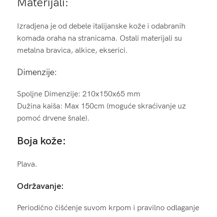
Materijali:
Izradjena je od debele italijanske kože i odabranih
komada oraha na stranicama. Ostali materijali su
metalna bravica, alkice, ekserici.
Dimenzije:
Spoljne Dimenzije: 210x150x65 mm
Dužina kaiša: Max 150cm (moguće skraćivanje uz
pomoć drvene šnale).
Boja kože:
Plava.
Održavanje:
Periodično čišćenje suvom krpom i pravilno odlaganje