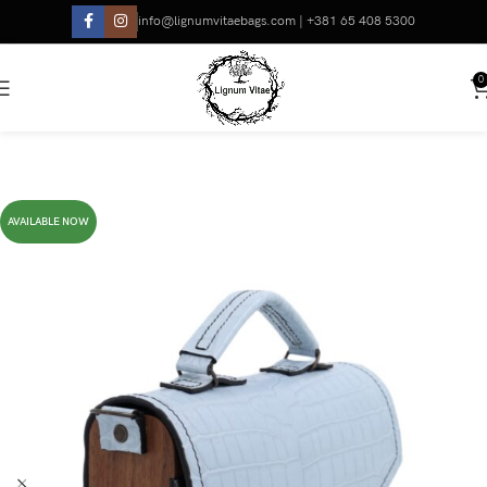
info@lignumvitaebags.com | +381 65 408 5300
0
AVAILABLE NOW