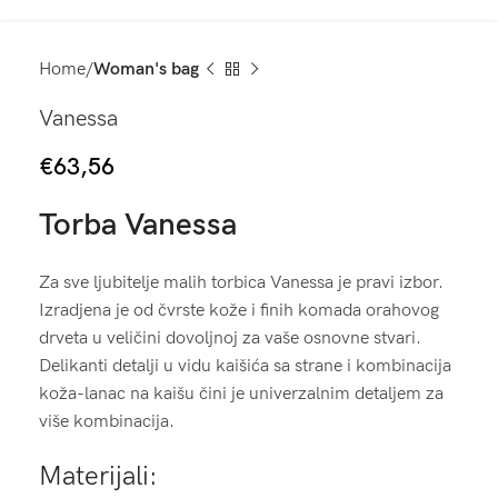
Home
Woman's bag
Vanessa
€
63,56
Torba Vanessa
Za sve ljubitelje malih torbica Vanessa je pravi izbor.
Izradjena je od čvrste kože i finih komada orahovog
drveta u veličini dovoljnoj za vaše osnovne stvari.
Delikanti detalji u vidu kaišića sa strane i kombinacija
koža-lanac na kaišu čini je univerzalnim detaljem za
više kombinacija.
Materijali: