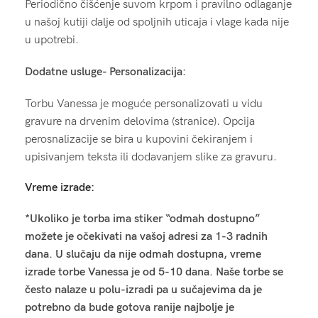
Periodično čišćenje suvom krpom i pravilno odlaganje
u našoj kutiji dalje od spoljnih uticaja i vlage kada nije
u upotrebi.
Dodatne usluge- Personalizacija:
Torbu Vanessa je moguće personalizovati u vidu
gravure na drvenim delovima (stranice). Opcija
perosnalizacije se bira u kupovini čekiranjem i
upisivanjem teksta ili dodavanjem slike za gravuru.
Vreme izrade:
*Ukoliko je torba ima stiker “odmah dostupno”
možete je očekivati na vašoj adresi za 1-3 radnih
dana. U slučaju da nije odmah dostupna, vreme
izrade torbe Vanessa je od 5-10 dana. Naše torbe se
često nalaze u polu-izradi pa u sučajevima da je
potrebno da bude gotova ranije najbolje je