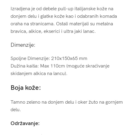
Izradjena je od debele pull-up italijanske kože na
donjem delu i glatke kože kao i odabranih komada
oraha na stranicama. Ostali materijali su metalna
bravica, alkice, ekserici i ultra jaki lanac.
Dimenzije:
Spoljne Dimenzije: 210x150x65 mm
Dužina kaiša: Max 110cm (moguće skraćivanje
skidanjem alkica na lancu).
Boja kože:
Tamno zeleno na donjem delu i oker žuto na gornjem
delu.
Održavanje: