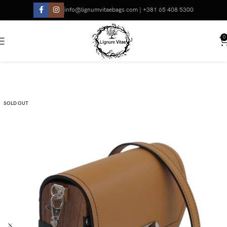
info@lignumvitaebags.com | +381 65 408 5300
0
SOLD OUT