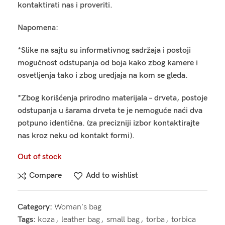
kontaktirati nas i proveriti.
Napomena:
*Slike na sajtu su informativnog sadržaja i postoji
mogučnost odstupanja od boja kako zbog kamere i
osvetljenja tako i zbog uredjaja na kom se gleda.
*Zbog korišćenja prirodno materijala – drveta, postoje
odstupanja u šarama drveta te je nemoguće naći dva
potpuno identična. (za precizniji izbor kontaktirajte
nas kroz neku od kontakt formi).
Out of stock
Compare
Add to wishlist
Category:
Woman's bag
Tags:
koza
,
leather bag
,
small bag
,
torba
,
torbica